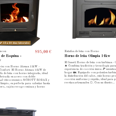
15 a 20 días laborales
incon
Estufas de leña con Horno
895,00 €
 de Esquina -
Horno de leña Olimpia 14kw
w
El Insert Horno de leña con turbinas -
🔥 Combina tradición y tecnología para
ncón con Horno Atenas 11kW –
experiencia de cocción única 🍕 mientra
 Confort El Horno Atenas 11kW de
hogar 🏡. Equipado con potentes turbi
ufa de leña con horno integrada, ideal
la distribución del calor, este horno p
abricada en acero con doble
cocción uniforme y rápida, ideal para p
stal vitrocerámico SCHOTT ROBAX y
recetas artesanales 🍞. Con su diseño...
l limpio, es perfecta para calentar hasta
ñero, cajón recoge cenizas y horno