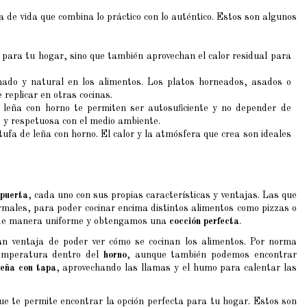
de vida que combina lo práctico con lo auténtico. Estos son algunos
r para tu hogar, sino que también aprovechan el calor residual para
ado y natural en los alimentos. Los platos horneados, asados o
 replicar en otras cocinas.
e leña con horno te permiten ser autosuficiente y no depender de
 y respetuosa con el medio ambiente.
fa de leña con horno. El calor y la atmósfera que crea son ideales
puerta
, cada uno con sus propias características y ventajas. Las que
rmales, para poder cocinar encima distintos alimentos como pizzas o
ta de manera uniforme y obtengamos una
cocción perfecta
.
ran ventaja de poder ver cómo se cocinan los alimentos. Por norma
emperatura dentro del
horno
, aunque también podemos encontrar
leña con tapa
, aprovechando las llamas y el humo para calentar las
ue te permite encontrar la opción perfecta para tu hogar. Estos son