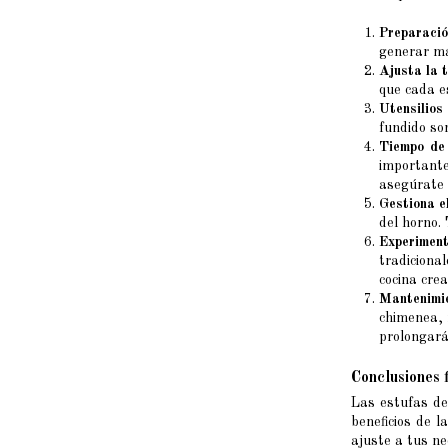
Preparació
generar má
Ajusta la 
que cada e
Utensilios
fundido so
Tiempo de 
importante
asegúrate 
Gestiona e
del horno.
Experimen
tradiciona
cocina crea
Mantenimi
chimenea, 
prolongará 
Conclusiones 
Las estufas de
beneficios de la
ajuste a tus ne