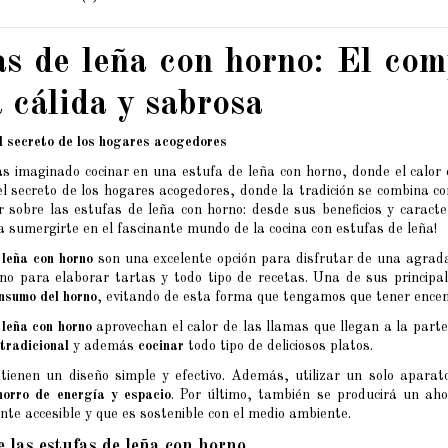
as de leña con horno: El co
 cálida y sabrosa
El secreto de los hogares acogedores
s imaginado cocinar en una estufa de leña con horno, donde el calor 
l secreto de los hogares acogedores, donde la tradición se combina con
 sobre las estufas de leña con horno: desde sus beneficios y caracter
 sumergirte en el fascinante mundo de la cocina con estufas de leña!
 leña con horno
son una excelente opción para disfrutar de una agrad
rno para elaborar tartas y todo tipo de recetas. Una de sus principa
nsumo del horno
, evitando de esta forma que tengamos que tener ence
 leña con horno
aprovechan el calor de las llamas que llegan a la part
 tradicional
y además
cocinar
todo tipo de deliciosos platos.
tienen un diseño simple y efectivo. Además, utilizar un solo apara
horro de energía y espacio
. Por último, también se producirá un ah
nte accesible y que es sostenible con el medio ambiente.
e las estufas de leña con horno