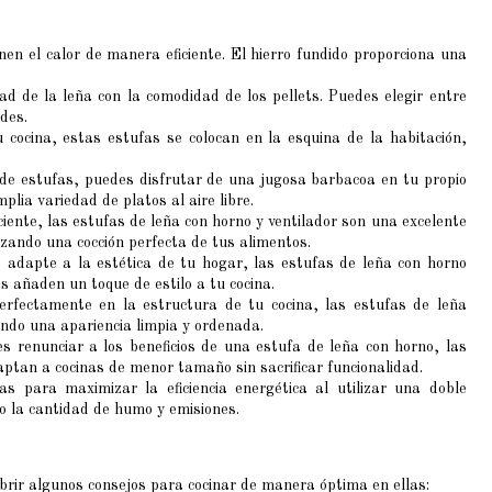
nen el calor de manera eficiente. El hierro fundido proporciona una
ad de la leña con la comodidad de los pellets. Puedes elegir entre
des.
 cocina, estas estufas se colocan en la esquina de la habitación,
o de estufas, puedes disfrutar de una jugosa barbacoa en tu propio
plia variedad de platos al aire libre.
iciente, las estufas de leña con horno y ventilador son una excelente
izando una cocción perfecta de tus alimentos.
 adapte a la estética de tu hogar, las estufas de leña con horno
s añaden un toque de estilo a tu cocina.
perfectamente en la estructura de tu cocina, las estufas de leña
ando una apariencia limpia y ordenada.
res renunciar a los beneficios de una estufa de leña con horno, las
ptan a cocinas de menor tamaño sin sacrificar funcionalidad.
s para maximizar la eficiencia energética al utilizar una doble
o la cantidad de humo y emisiones.
ubrir algunos consejos para cocinar de manera óptima en ellas: