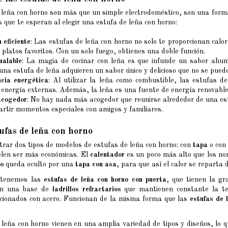
 leña con horno son más que un simple electrodoméstico, son una forma 
os que te esperan al elegir una estufa de leña con horno:
 eficiente
: Las estufas de leña con horno no solo te proporcionan calo
 platos favoritos. Con un solo fuego, obtienes una doble función.
ualable
: La magia de cocinar con leña es que infunde un sabor ahum
una estufa de leña adquieren un sabor único y delicioso que no se puede
cia energética
: Al utilizar la leña como combustible, las estufas d
 energía externas. Además, la leña es una fuente de energía renovable
acogedor
: No hay nada más acogedor que reunirse alrededor de una estu
rtir momentos especiales con amigos y familiares.
tufas de leña con horno
rar dos tipos de modelos de estufas de leña con horno: con
tapa
o con
len ser más económicas. El
calentador
es un poco más alto que los no
no
queda oculto por una
tapa con asa
, para que así el calor se repar
, tenemos las
estufas de leña con horno con puerta
, que tienen la g
en una base de
ladrillos refractarios
que mantienen constante la t
cionados con acero. Funcionan de la misma forma que las
estufas de 
 leña con horno vienen en una amplia variedad de tipos y diseños, lo q