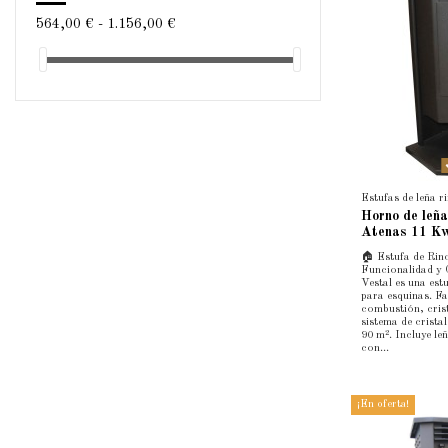
564,00 € - 1.156,00 €
Estufas de leña r
Horno de leña
Atenas 11 K
🏠 Estufa de Ri
Funcionalidad y
Vestal es una est
para esquinas. F
combustión, cri
sistema de crista
90 m². Incluye le
con...
¡En oferta!