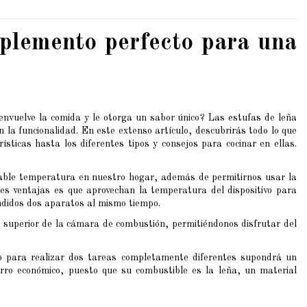
mplemento perfecto para una
envuelve la comida y le otorga un sabor único? Las estufas de leña
 la funcionalidad. En este extenso artículo, descubrirás todo lo que
ísticas hasta los diferentes tipos y consejos para cocinar en ellas.
able temperatura en nuestro hogar, además de permitirnos usar la
les ventajas es que aprovechan la temperatura del dispositivo para
ndidos dos aparatos al mismo tiempo.
e superior de la cámara de combustión, permitiéndonos disfrutar del
to para realizar dos tareas completamente diferentes supondrá un
orro económico, puesto que su combustible es la leña, un material