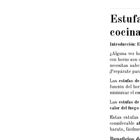
Estuf
cocina
Introducción: 
¿Alguna vez ha
con horno son e
necesitas saber
¡Prepárate para
Las
estufas de
función del ho
minimizar el
co
Las
estufas de
calor del fuego
Estas estufas 
considerable
a
barato, fácilme
Beneficios d