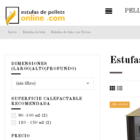
PEL
Inicio
Estufas de leña
Estufas de leña con Horno
Estufa
DIMENSIONES
(LARGO|ALTO|PROFUNDO)
(sin filtro)
SUPERFICIE CALEFACTABLE
RECOMENDADA
¡En oferta!
80 -100 m2
(2)
120 - 150 m2
(2)
PRECIO