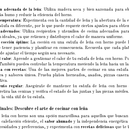
n adecuada de la leña
: Utiliza madera seca y bien sazonada para o
s humo y reducir la eficiencia del horno.
temperatura
: Experimenta con la cantidad de leña y la abertura de la 
stufa es diferente, por lo que puede requerir ciertos ajustes para obte
 adecuados
: Utiliza recipientes y utensilios de cocina adecuados par
n ideales, ya que retienen y distribuyen el calor de manera uniforme.
cocción óptimo:
La cocción en una estufa de leña con horno puede l
 tener paciencia y planificar en consecuencia. Recuerda que cada plat
de ajustar el tiempo según sea necesario.
l calor
: Aprende a gestionar el calor de tu estufa de leña con horno. Pu
 También puedes controlar la temperatura moviendo la leña hacia un lad
ta con recetas
: Una de las mejores partes de cocinar en una estufa 
les y sabores únicos. Prueba platos horneados, asados, pizzas caser
tiva.
ento regular
: Asegúrate de mantener tu estufa de leña con horno 
retira las cenizas y verifica el estado de las juntas y las piezas móv
la vida útil de tu estufa.
finales: Descubre el arte de cocinar con leña
 leña con horno son una opción maravillosa para aquellos que buscan u
 calefacción eficiente, el
sabor ahumado
y la independencia energética 
cesidades y preferencias, y experimenta con
recetas deliciosas
que te 