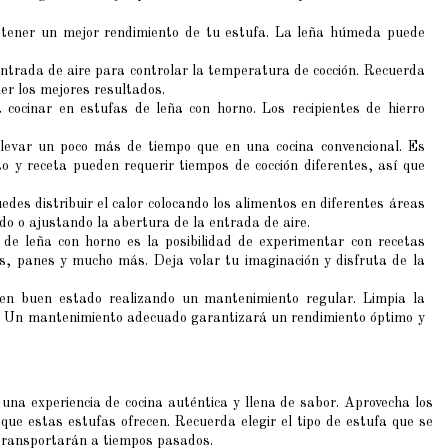
btener un mejor rendimiento de tu estufa. La leña húmeda puede
entrada de aire para controlar la temperatura de cocción. Recuerda
ner los mejores resultados.
a cocinar en estufas de leña con horno. Los recipientes de hierro
levar un poco más de tiempo que en una cocina convencional. Es
o y receta pueden requerir tiempos de cocción diferentes, así que
edes distribuir el calor colocando los alimentos en diferentes áreas
o o ajustando la abertura de la entrada de aire.
de leña con horno es la posibilidad de experimentar con recetas
as, panes y mucho más. Deja volar tu imaginación y disfruta de la
en buen estado realizando un mantenimiento regular. Limpia la
iles. Un mantenimiento adecuado garantizará un rendimiento óptimo y
na experiencia de cocina auténtica y llena de sabor. Aprovecha los
que estas estufas ofrecen. Recuerda elegir el tipo de estufa que se
transportarán a tiempos pasados.