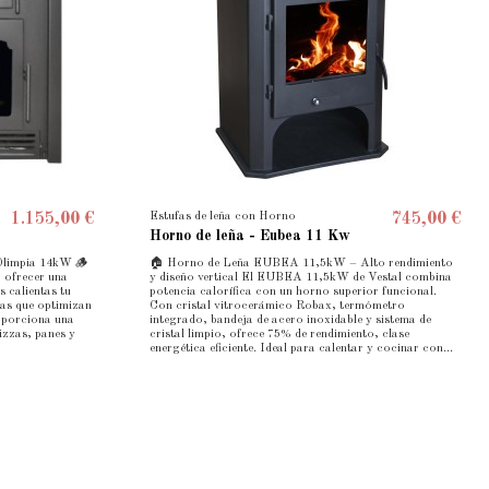
Estufas de leña con Horno
1.155,00 €
745,00 €
Horno de leña - Eubea 11 Kw
 Olimpia 14kW 🪵
🏠 Horno de Leña EUBEA 11,5kW – Alto rendimiento
 ofrecer una
y diseño vertical El EUBEA 11,5kW de Vestal combina
s calientas tu
potencia calorífica con un horno superior funcional.
nas que optimizan
Con cristal vitrocerámico Robax, termómetro
roporciona una
integrado, bandeja de acero inoxidable y sistema de
izzas, panes y
cristal limpio, ofrece 75% de rendimiento, clase
energética eficiente. Ideal para calentar y cocinar con...