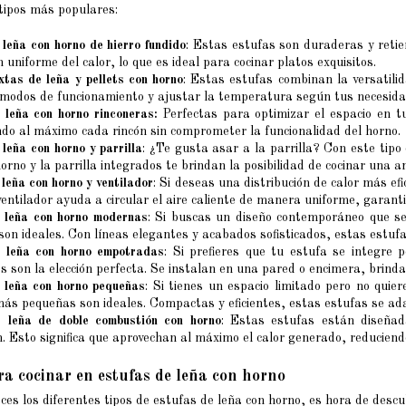
 tipos más populares:
 leña con horno de hierro fundido
: Estas estufas son duraderas y retie
n uniforme del calor, lo que es ideal para cocinar platos exquisitos.
xtas de leña y pellets con horno
: Estas estufas combinan la versatilid
 modos de funcionamiento y ajustar la temperatura según tus necesida
 leña con horno rinconeras:
Perfectas para optimizar el espacio en tu
do al máximo cada rincón sin comprometer la funcionalidad del horno.
 leña con horno y parrilla
: ¿Te gusta asar a la parrilla? Con este tip
orno y la parrilla integrados te brindan la posibilidad de cocinar una am
 leña con horno y ventilador
: Si deseas una distribución de calor más ef
 ventilador ayuda a circular el aire caliente de manera uniforme, garant
 leña con horno modernas
: Si buscas un diseño contemporáneo que se
on ideales. Con líneas elegantes y acabados sofisticados, estas estufa
e leña con horno empotradas
: Si prefieres que tu estufa se integre 
 son la elección perfecta. Se instalan en una pared o encimera, brind
 leña con horno pequeñas
: Si tienes un espacio limitado pero no quie
más pequeñas son ideales. Compactas y eficientes, estas estufas se ada
e leña de doble combustión con horno
: Estas estufas están diseñada
. Esto significa que aprovechan al máximo el calor generado, reduciend
ra cocinar en estufas de leña con horno
es los diferentes tipos de estufas de leña con horno, es hora de desc