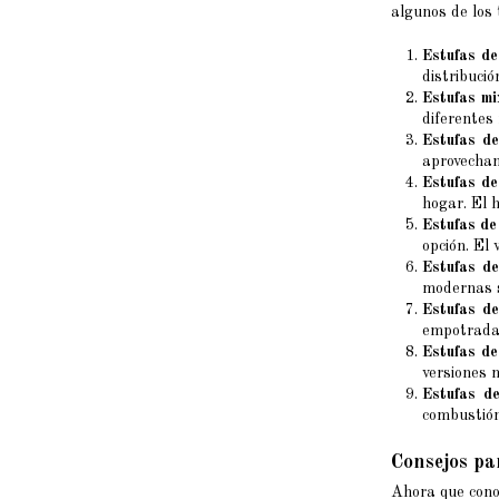
algunos de los
Estufas de
distribució
Estufas mi
diferentes
Estufas de
aprovechan
Estufas de
hogar. El h
Estufas de
opción. El
Estufas de
modernas s
Estufas d
empotradas
Estufas de
versiones 
Estufas d
combustión
Consejos pa
Ahora que conoc