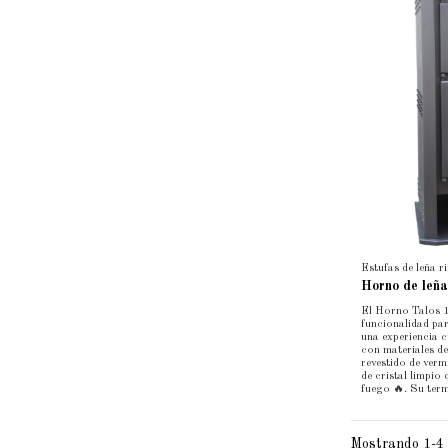
Estufas de leña r
Horno de le
El Horno Talos 1
funcionalidad par
una experiencia c
con materiales de
revestido de verm
de cristal limpio
fuego 🔥. Su term
Mostrando 1-4 