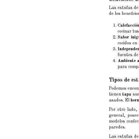
Las estufas de
de los benefici
Calefacción
cocinar tus
Sabor inig
cocidos en 
Independen
fuentes de
Ambiente 
para compa
Tipos de es
Podemos encont
tienen
tapa
sue
asados. El
hor
Por otro lado
general, pose
modelos confec
paredes.
Las estufas de