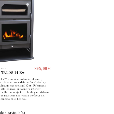
incon
895,00 €
ña TALOS 14 Kw
4 kW combina potencia, diseño y
a ofrecer una calefacción eficiente y
ulinaria excepcional 🍞🔥. Fabricado
 alta calidad, incorpora interior
iculita, bandeja inoxidable y un sistema
 que mantiene una visión perfecta del
ómetro en el horno...
de 4 artículo(s)