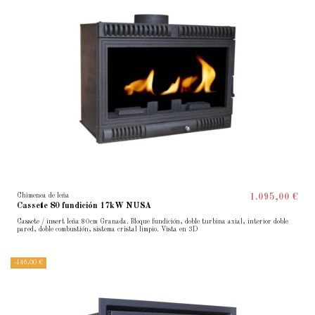
Chimenea de leña
1.095,00 €
Cassete 80 fundición 17kW NUSA
Cassete / insert leña 80cm Granada. Bloque fundición, doble turbina axial, interior doble
pared, doble combustión, sistema cristal limpio. Vista en 3D
-146,00 €