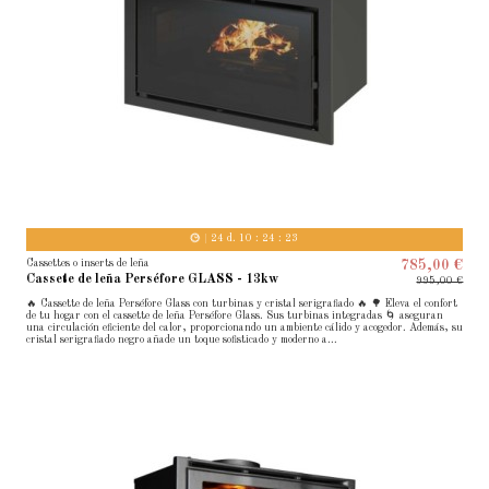
24
d.
10
:
24
:
22
Cassettes o inserts de leña
785,00 €
Cassete de leña Perséfore GLASS - 13kw
995,00 €
🔥 Cassette de leña Perséfore Glass con turbinas y cristal serigrafiado 🔥 🌳 Eleva el confort
de tu hogar con el cassette de leña Perséfore Glass. Sus turbinas integradas 🌀 aseguran
una circulación eficiente del calor, proporcionando un ambiente cálido y acogedor. Además, su
cristal serigrafiado negro añade un toque sofisticado y moderno a...