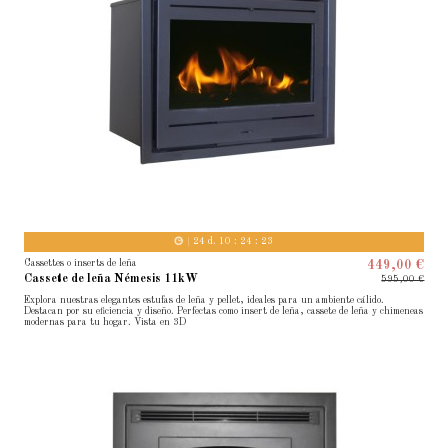
24
d.
10
:
24
:
22
Cassettes o inserts de leña
449,00 €
Cassete de leña Némesis 11kW
595,00 €
Explora nuestras elegantes estufas de leña y pellet, ideales para un ambiente cálido.
Destacan por su eficiencia y diseño. Perfectas como insert de leña, cassete de leña y chimeneas
modernas para tu hogar. Vista en 3D