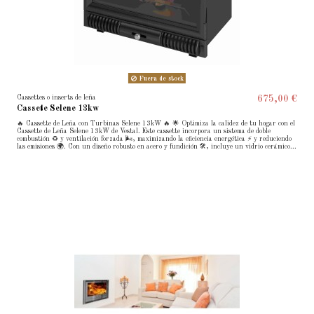
Fuera de stock
Cassettes o inserts de leña
675,00 €
Cassete Selene 13kw
🔥 Cassette de Leña con Turbinas Selene 13kW 🔥 🌟 Optimiza la calidez de tu hogar con el
Cassette de Leña Selene 13kW de Vestal. Este cassette incorpora un sistema de doble
combustión ♻️ y ventilación forzada 🌬️, maximizando la eficiencia energética ⚡ y reduciendo
las emisiones 🌍. Con un diseño robusto en acero y fundición 🛠️, incluye un vidrio cerámico...