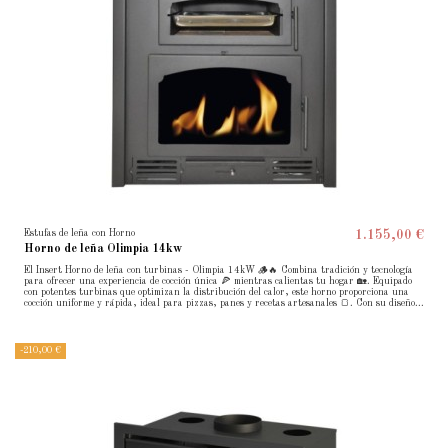
Estufas de leña con Horno
1.155,00 €
Horno de leña Olimpia 14kw
El Insert Horno de leña con turbinas - Olimpia 14kW 🪵🔥 Combina tradición y tecnología
para ofrecer una experiencia de cocción única 🍕 mientras calientas tu hogar 🏡. Equipado
con potentes turbinas que optimizan la distribución del calor, este horno proporciona una
cocción uniforme y rápida, ideal para pizzas, panes y recetas artesanales 🍞. Con su diseño...
-210,00 €