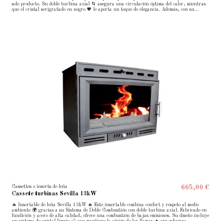
solo producto. Su doble turbina axial 🌀 asegura una circulación óptima del calor, mientras
que el cristal serigrafiado en negro 🖤 le aporta un toque de elegancia. Además, con su...
Cassettes o inserts de leña
665,00 €
Cassete turbinas Sevilla 13kW
🔥 Insertable de leña Sevilla 13kW 🔥 Este insertable combina confort y respeto al medio
ambiente 🌍 gracias a su Sistema de Doble Combustión con doble turbina axial. Fabricado en
fundición y acero de alta calidad, ofrece una combustión de bajas emisiones. Su diseño incluye