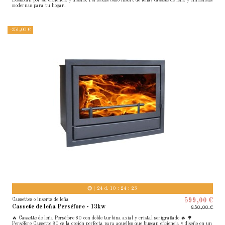
Destacan por su eficiencia y diseño. Perfectas como insert de leña, cassete de leña y chimeneas
modernas para tu hogar.
-251,00 €
24
d.
10
:
24
:
22
Cassettes o inserts de leña
599,00 €
Cassete de leña Perséfore - 13kw
850,00 €
🔥 Cassette de leña Perséfore 80 con doble turbina axial y cristal serigrafiado 🔥 🌳
Perséfore Cassette 80 es la opción perfecta para aquellos que buscan eficiencia y diseño en un